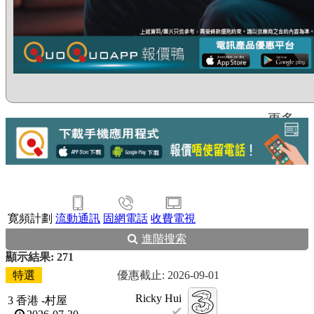
更多...
寛頻計劃
流動通訊
固網電話
收費電視
進階搜索
顯示結果: 271
特選
優惠截止: 2026-09-01
Ricky Hui
3 香港 -村屋