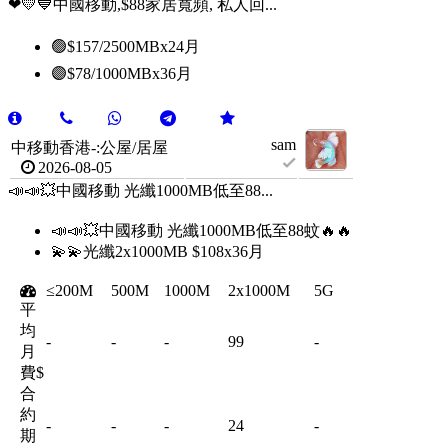
❤💛💙中國移動,$88家居寬頻, 私人回...
🟢$157/2500MBx24月
🟣$78/1000MBx36月
sam
中移動香港-:公屋/居屋
2026-08-05
📣📣💥中國移動 光纖1000MB低至88...
📣📣💥中國移動 光纖1000MB低至88蚊🔥🔥
💫💫光纖2x1000MB $108x36月
≤200M
500M
1000M
2x1000M
5G
平
均
-
-
-
99
-
月
費$
合
約
-
-
-
24
-
期