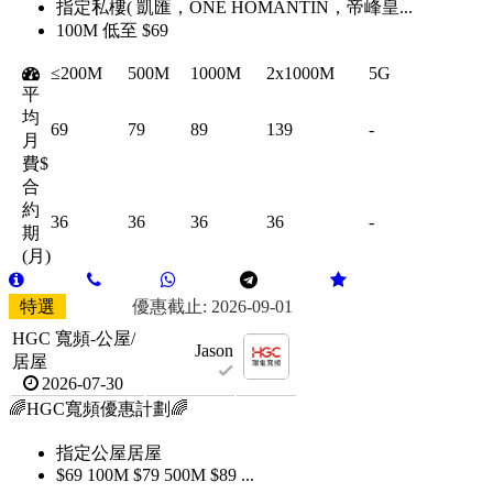
指定私樓( 凱匯，ONE HOMANTIN，帝峰皇...
100M 低至 $69
≤200M
500M
1000M
2x1000M
5G
平
均
69
79
89
139
-
月
費$
合
約
36
36
36
36
-
期
(月)
特選
優惠截止: 2026-09-01
HGC 寬頻-公屋/
Jason
居屋
2026-07-30
🌈HGC寬頻優惠計劃🌈
指定公屋居屋
$69 100M $79 500M $89 ...