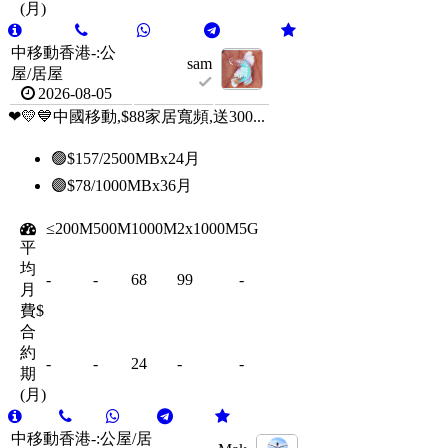
(月)
中移動香港-:公
sam
屋/居屋
2026-08-05
❤💛💙中國移動,$88家居寬頻,送300...
🟢$157/2500MBx24月
🟣$78/1000MBx36月
≤200M
500M
1000M
2x1000M
5G
平
均
-
-
68
99
-
月
費$
合
約
-
-
24
-
-
期
(月)
中移動香港-:公屋/居