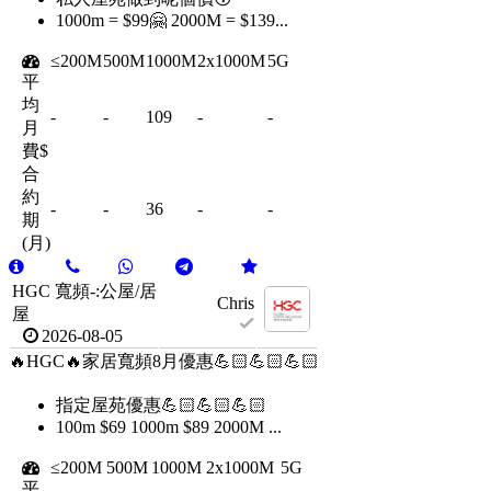
1000m = $99🤗 2000M = $139...
≤200M
500M
1000M
2x1000M
5G
平
均
-
-
109
-
-
月
費$
合
約
-
-
36
-
-
期
(月)
HGC 寬頻-:公屋/居
Chris
屋
2026-08-05
🔥HGC🔥家居寬頻8月優惠💪🏻💪🏻💪🏻
指定屋苑優惠💪🏻💪🏻💪🏻
100m $69 1000m $89 2000M ...
≤200M
500M
1000M
2x1000M
5G
平