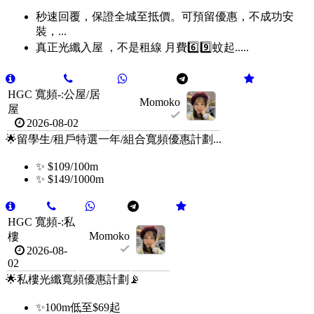
秒速回覆，保證全城至抵價。可預留優惠，不成功安
裝，...
真正光纖入屋 ，不是租線 月費6️⃣9️⃣蚊起.....
HGC 寬頻-:公屋/居
Momoko
屋
2026-08-02
🌟留學生/租戶特選一年/組合寬頻優惠計劃...
✨ $109/100m
✨ $149/1000m
HGC 寬頻-:私
Momoko
樓
2026-08-
02
🌟私樓光纖寬頻優惠計劃📡
✨100m低至$69起