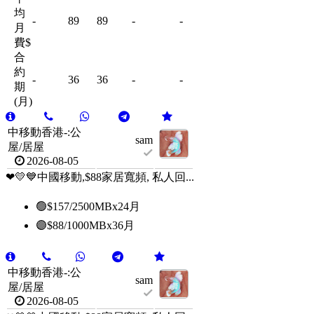
均
-
89
89
-
-
月
費$
合
約
-
36
36
-
-
期
(月)
中移動香港-:公
sam
屋/居屋
2026-08-05
❤💛💙中國移動,$88家居寬頻, 私人回...
🟢$157/2500MBx24月
🟣$88/1000MBx36月
中移動香港-:公
sam
屋/居屋
2026-08-05