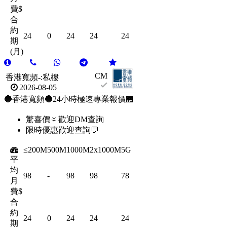
費$
合
約
24
0
24
24
24
期
(月)
CM
香港寬頻-:私樓
2026-08-05
🔵香港寬頻🔵24小時極速專業報價🏪
驚喜價🔅歡迎DM查詢
限時優惠歡迎查詢💬
≤200M
500M
1000M
2x1000M
5G
平
均
98
-
98
98
78
月
費$
合
約
24
0
24
24
24
期