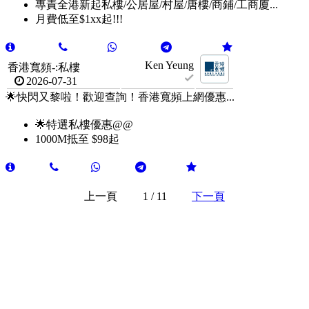
專責全港新起私樓/公居屋/村屋/唐樓/商鋪/工商廈...
月費低至$1xx起!!!
Ken Yeung
香港寬頻-:私樓
2026-07-31
🌟快閃又黎啦！歡迎查詢！香港寬頻上網優惠...
🌟特選私樓優惠@@
1000M抵至 $98起
上一頁
1 / 11
下一頁