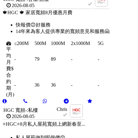
2026-08-05
🍁HGC 🍁 家居寬頻8月優惠月費
快報價😊好服務
14年來為客人提供專業的寬頻意見和服務🤗
≤200M
500M
1000M
2x1000M
5G
平
均
-
79
89
-
-
月
費$
合
約
-
36
36
-
-
期
(月)
Chris
HGC 寬頻-:私樓
2026-08-05
⭐️HGC⭐️8月私人屋苑寬頻上網新春至...
私人屋苑做到呢個價😚