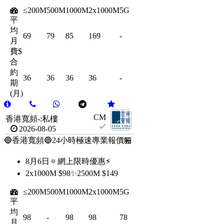
≤200M
500M
1000M
2x1000M
5G
平
均
69
79
85
169
-
月
費$
合
約
36
36
36
36
-
期
(月)
CM
香港寬頻-:私樓
2026-08-05
🔵香港寬頻🔵24小時極速專業報價🏪
8月6日🔅網上限時優惠⚡️
2x1000M $98✨2500M $149
≤200M
500M
1000M
2x1000M
5G
平
均
98
-
98
98
78
月