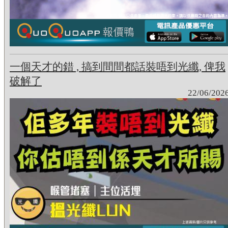
一個天才的錯 , 搞到間間都話裝唔到光纖, 俾我
破解了
22/06/202