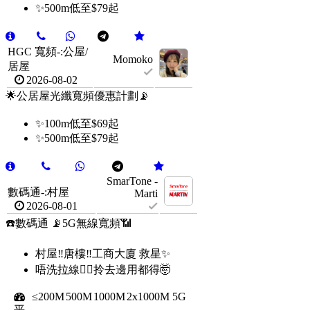
✨500m低至$79起
HGC 寬頻-:公屋/
Momoko
居屋
2026-08-02
🌟公居屋光纖寬頻優惠計劃📡
✨100m低至$69起
✨500m低至$79起
SmarTone -
數碼通-:村屋
Marti
2026-08-01
☎️數碼通 📡5G無線寬頻📶
村屋‼️唐樓‼️工商大廈 救星✨
唔洗拉線👍🏻拎去邊用都得🤯
≤200M
500M
1000M
2x1000M
5G
平