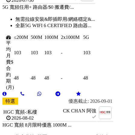
2026-07-30
5G 寬頻任用+ 路由器/$0 搬遷費/...
無需拉線安裝&即插即用/網絡穩定&...
全新5G WIFI 6 CERTIFIED 路由器...
≤200M
500M
1000M
2x1000M
5G
平
均
103
103
103
-
103
月
費$
合
約
48
48
48
-
48
期
(月)
特選
優惠截止: 2026-09-01
CK CHAN 阿強
HGC 寬頻-:私樓
2026-08-02
HGC 寬頻 8月限時優惠 1000M ...