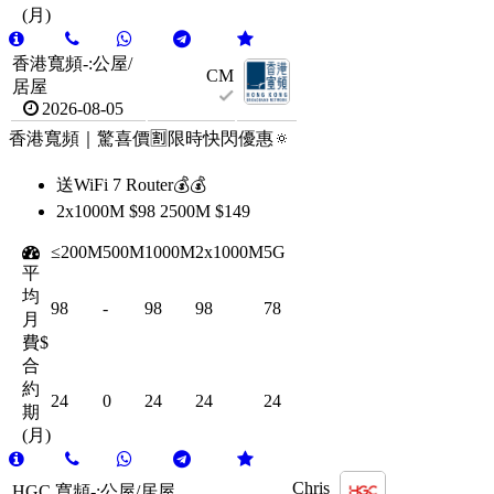
(月)
香港寬頻-:公屋/
CM
居屋
2026-08-05
香港寬頻｜驚喜價🈹限時快閃優惠🔅
送WiFi 7 Router💰💰
2x1000M $98 2500M $149
≤200M
500M
1000M
2x1000M
5G
平
均
98
-
98
98
78
月
費$
合
約
24
0
24
24
24
期
(月)
Chris
HGC 寬頻-:公屋/居屋