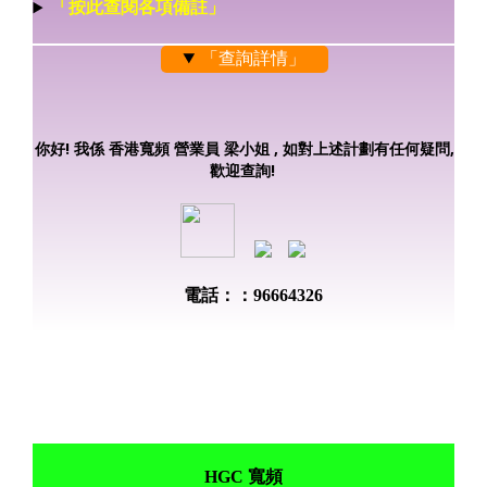
「按此查閱各項備註」
「查詢詳情」
你好! 我係 香港寬頻 營業員 梁小姐 , 如對上述計劃有任何疑問,
歡迎查詢!
電話：：96664326
HGC 寬頻