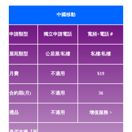
中國移動
申請類型
獨立申請電話
寬頻+電話＃
屋苑類型
公居屋/私樓
私樓/私樓
月費
不適用
$19
合約期(月)
不適用
36
禮品
不適用
增值服務 >
是否支援『平