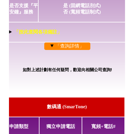
是否支援『平
是 (固網電話刖式)
安鐘』服務
否 (寬頻電話制式)
「按此查閱各項備註」
「查詢詳情」
如對上述計劃有任何疑問，歡迎向相關公司查詢!
數碼通 (SmarTone)
申請類型
獨立申請電話
寬頻+電話#