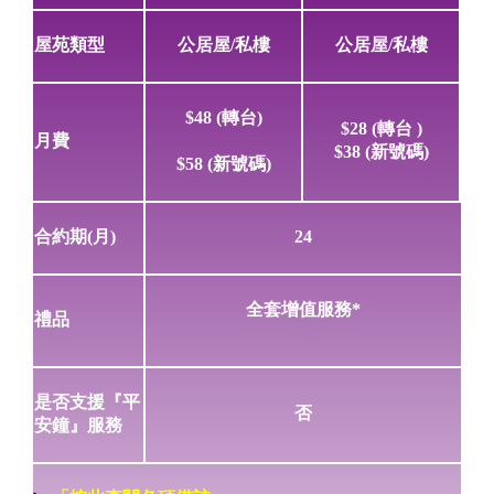
屋苑類型
公居屋/私樓
公居屋/私樓
$48
(轉台)
$28
(轉台 )
月費
$38
(新號碼)
$58
(新號碼)
合約期(月)
24
全套增值服務*
禮品
是否支援『平
否
安鐘』服務