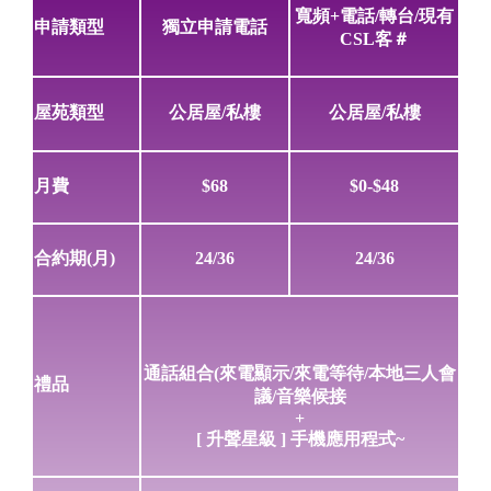
寬頻+電話/轉台/現有
申請類型
獨立申請電話
CSL客＃
屋苑類型
公居屋/私樓
公居屋/私樓
月費
$68
$0-$48
合約期(月)
24/36
24/36
通話組合(來電顯示/來電等待/本地三人會
禮品
議/音樂候接
+
[ 升聲星級 ] 手機應用程式~