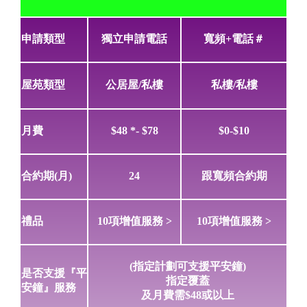
申請類型
獨立申請電話
寬頻+電話＃
屋苑類型
公居屋/私樓
私樓/私樓
月費
$48 *- $78
$0-$10
合約期(月)
24
跟寬頻合約期
禮品
10項增值服務 >
10項增值服務 >
(指定計劃可支援平安鐘)
是否支援『平
指定覆蓋
安鐘』服務
及月費需$48或以上