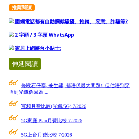
推薦閱讀
固網電話都有自動攔截騷擾、推銷、 惡意、詐騙等?
2 字頭 / 3 字頭 WhatsApp
家居上網轉台小貼士:
伸延閱讀
條喉石仔塞, 兼生鏽, 都唔係最大問題!! 但估唔到穿
唔到光纖係因為.....
寬頻月費比較(光纖/5G) 7/2026
5G家庭 Plan月費比較 7-2026
5G上台月費比較 7/2026