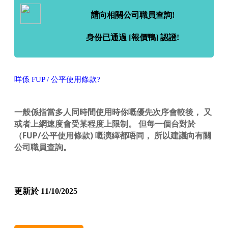
請
向相關公司職員查詢!
身份已通過 [報價鴨] 認證!
咩係 FUP / 公平使用條款?
一般係指當多人同時間使用時你嘅優先次序會較後， 又
或者上網速度會受某程度上限制。 但每一個台對於
（FUP/公平使用條款) 嘅演繹都唔同， 所以建議向有關
公司職員查詢。
更新於 11/10/2025