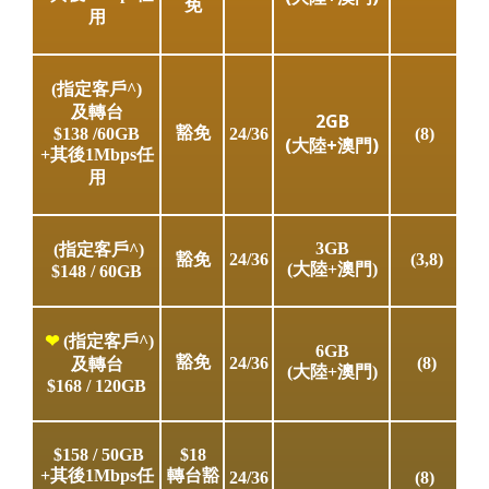
免
用
(指定客戶^
)
及轉台
2GB
豁免
$138 /60
GB
24/36
(8)
(大陸+澳門)
+其後1Mbps任
用
3GB
(指定客戶^)
豁免
24/36
(3,8)
(大陸+澳門)
$148 / 60
GB
❤
(指定客戶^)
6GB
豁免
24/36
(8)
及轉台
(大陸+澳門)
$168 / 120
GB
$158 / 50
GB
$18
+其後1Mbps任
轉台豁
24/36
(8)