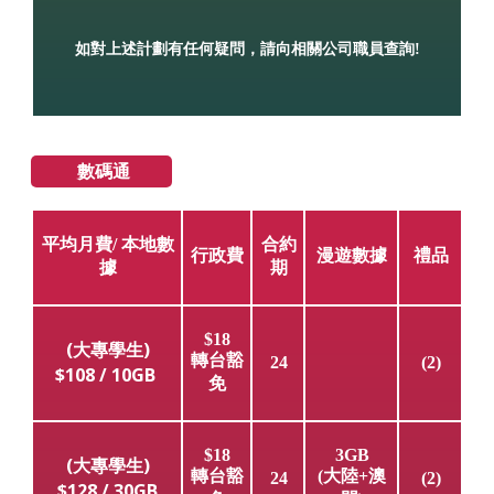
如對上述計劃有任何疑問，請向相關公司職員查詢!
數碼通
平均月費/ 本地數
合約
行政費
漫遊數據
禮品
據
期
$18
(大專學生)
轉台豁
24
(2)
$108 / 10GB
免
$18
3GB
(大專學生)
轉台豁
(大陸+澳
24
(2)
$128 / 30GB