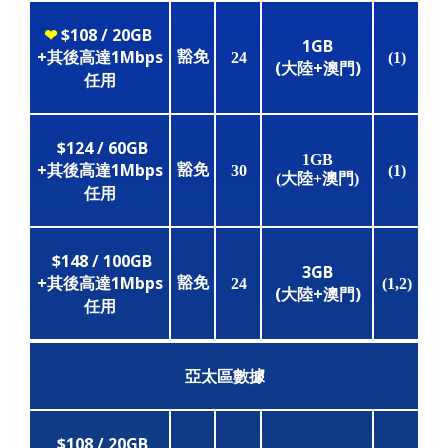
❤
$108
/ 20
GB
1GB
+其後高達1Mbps
豁免
24
(1)
(大陸+澳門)
任用
$124
/ 60
GB
1GB
+其後高達1Mbps
豁免
30
(1)
(大陸+澳門)
任用
$148
/ 100
GB
3GB
+其後高達1Mbps
豁免
24
(1,2)
(大陸+澳門)
任用
亞太區數據
$108
/ 2
0GB