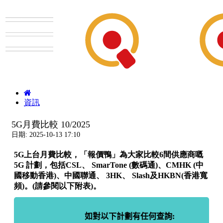
資訊
5G月費比較 10/2025
日期: 2025-10-13 17:10
5G上台月費比較，「報價鴨」為大家比較6間供應商嘅
5G 計劃，包括CSL、 SmarTone (數碼通)、CMHK (中
國移動香港)、中國聯通、 3HK、 Slash及HKBN(香港寬
頻)。(請參閱以下附表)。
如對以下計劃有任何查詢: