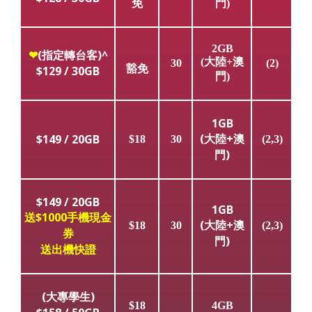
免
門)
2GB
❤
(指定轉台客)^
(大陸+澳
30
(2)
豁免
$129 / 30GB
門)
1GB
(大陸+澳
$149 / 20GB
$18
30
(2,3)
門)
$149 / 20GB
1GB
送$1000手機現金
(大陸+澳
$18
30
(2,3)
券
門)
送出機快證
(大專學生)
$18
4GB