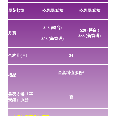
屋苑類型
公居屋/私樓
公居屋/私樓
$48
(轉台)
$28
(轉台 )
月費
$38
(新號碼)
$58
(新號碼)
合約期(月)
24
全套增值服務*
禮品
是否支援『平
否
安鐘』服務