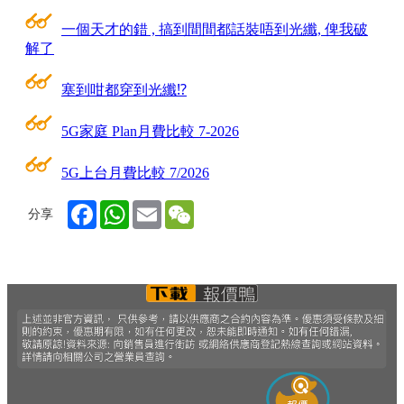
一個天才的錯 , 搞到間間都話裝唔到光纖, 俾我破
解了
塞到咁都穿到光纖⁉
5G家庭 Plan月費比較 7-2026
5G上台月費比較 7/2026
Facebook
WhatsApp
Email
WeChat
分享