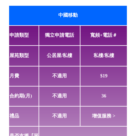
中國移動
申請類型
獨立申請電話
寬頻+電話＃
屋苑類型
公居屋/私樓
私樓/私樓
月費
不適用
$19
合約期(月)
不適用
36
禮品
不適用
增值服務 >
是否支援『平