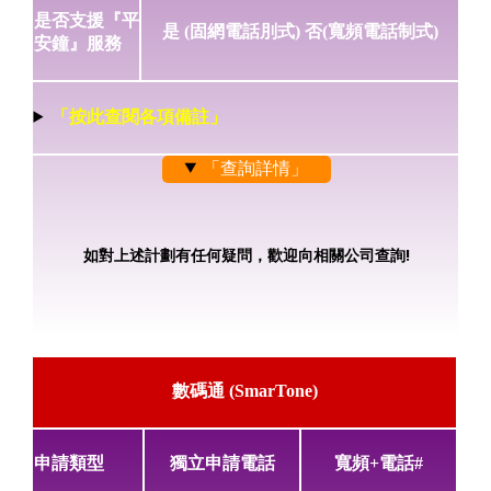
是否支援『平
是 (固網電話刖式) 否(寬頻電話制式)
安鐘』服務
「按此查閱各項備註」
「查詢詳情」
如對上述計劃有任何疑問，歡迎向相關公司查詢!
數碼通 (SmarTone)
申請類型
獨立申請電話
寬頻+電話#