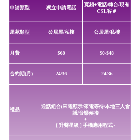
寬頻+電話/轉台/現有
申請類型
獨立申請電話
CSL客＃
屋苑類型
公居屋/私樓
公居屋/私樓
月費
$68
$0-$48
合約期(月)
24/36
24/36
通話組合(來電顯示/來電等待/本地三人會
禮品
議/音樂候接
+
[ 升聲星級 ] 手機應用程式~