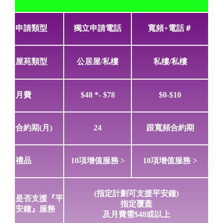
申請類型
獨立申請電話
寬頻+電話＃
屋苑類型
公居屋/私樓
私樓/私樓
月費
$48 *- $78
$0-$10
合約期(月)
24
跟寬頻合約期
禮品
10項增值服務 >
10項增值服務 >
(指定計劃可支援平安鐘)
是否支援『平
指定覆蓋
安鐘』服務
及月費需$48或以上