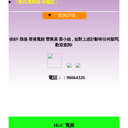
「按此查閱各項備註」
「查詢詳情」
你好! 我係 香港寬頻 營業員 梁小姐 , 如對上述計劃有任何疑問,
歡迎查詢!
電話：：96664326
HGC 寬頻