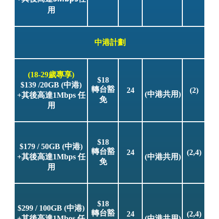
用
中港計劃
(18-29歲專享)
$18
$139
/
20GB (中港)
轉台豁
24
(2)
(中港共用)
+其後高達1Mbps
任
免
用
$18
$179
/ 50GB
(中港)
轉台豁
24
(2,4)
+其後高達1Mbps
任
(中港共用)
免
用
$18
$299
/ 100GB
(中港)
轉台豁
24
(2,4)
+其後高達1Mbos
任
(中港共用)