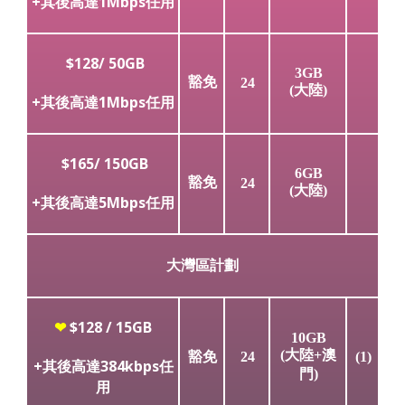
+其後高達1Mbps任用
$128/ 50GB
3GB
豁免
24
(大陸)
+其後高達1Mbps任用
$165/ 150GB
6GB
豁免
24
(大陸)
+其後高達5Mbps任用
大灣區計劃
❤
$128 / 15GB
10GB
(大陸+澳
豁免
24
(1)
+其後高達384kbps任
門)
用