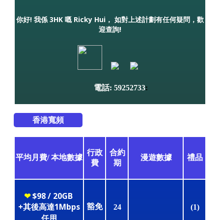
你好! 我係 3HK 嘅 Ricky Hui， 如對上述計劃有任何疑問，歡
迎查詢!
電話: 59252733
:
香港寬頻
行政
合約
平均月費/ 本地數據
漫遊數據
禮品
費
期
❤
$98
/ 20
GB
+其後高達1Mbps
豁免
24
(1)
任用