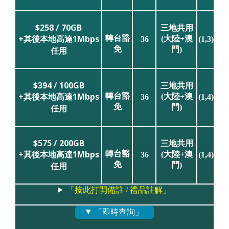
$258 / 70GB
三地共用
+其後本地高達1Mbps
轉台豁
(大陸+澳
36
(1,3)
免
任用
門)
$394 / 100GB
三地共用
+其後本地高達1Mbps
轉台豁
(大陸+澳
36
(1,4)
免
任用
門)
$575 / 200GB
三地共用
+其後本地高達1Mbps
轉台豁
(大陸+澳
36
(1,4)
免
任用
門)
「按此打開備註 / 禮品註解」
「即時查詢」