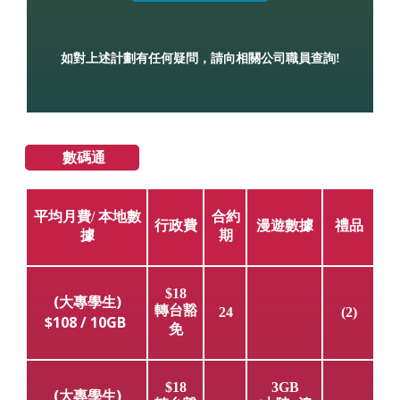
如對上述計劃有任何疑問，請向相關公司職員查詢!
數碼通
平均月費/ 本地數
合約
行政費
漫遊數據
禮品
據
期
$18
(大專學生)
轉台豁
24
(2)
$108 / 10GB
免
$18
3GB
(大專學生)