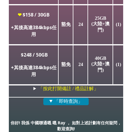
❤
$158 / 30GB
25GB
(大陸+澳
豁免
24
(1)
+其後高達384kbps任
門)
用
$248 / 50GB
40GB
(大陸+澳
豁免
24
(1)
+其後高達384kbps任
門)
用
「按此打開備註 / 禮品註解」
「即時查詢」
你好! 我係 中國聯通嘅 嘅 Ray ， 如對上述計劃有任何疑問，
歡迎查詢!