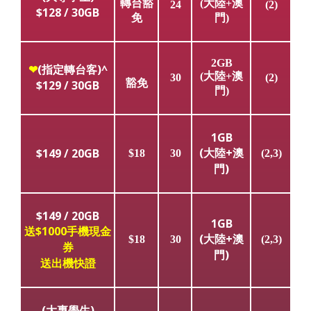
轉台豁
(大陸+澳
24
(2)
$128 / 30GB
免
門)
2GB
❤
(指定轉台客)^
(大陸+澳
30
(2)
豁免
$129 / 30GB
門)
1GB
(大陸+澳
$149 / 20GB
$18
30
(2,3)
門)
$149 / 20GB
1GB
送$1000手機現金
(大陸+澳
$18
30
(2,3)
券
門)
送出機快證
(大專學生)