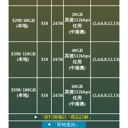
20GB
其後512kbps
$298/ 60GB
$18
24/36
(2,4,6,8,12,13)
(本地)
任用
(中港澳)
40GB
$398/ 110GB
其後512kbps
(本地)
$18
24/36
(2,4,6,8,12,13)
任用
(中港澳)
60GB
$598/ 180GB
其後512kbps
(本地)
$18
24/36
(2,4,6,8,12,13)
任用
(中港澳)
「按打開備註 / 禮品註解」
「即時查詢」