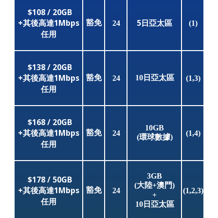
$108
/ 2
0GB
+其後高達1Mbps
5日亞太區
豁免
24
(1)
任用
$138
/ 2
0GB
+其後高達1Mbps
豁免
10日亞太區
24
(1,3)
任用
$168
/ 2
0GB
10GB
+其後高達1Mbps
豁免
24
(1,4)
(環球數據)
任用
3GB
$178
/ 5
0GB
(大陸+澳門)
+其後高達1Mbps
豁免
24
(1,2,3)
+
任用
10日亞太區