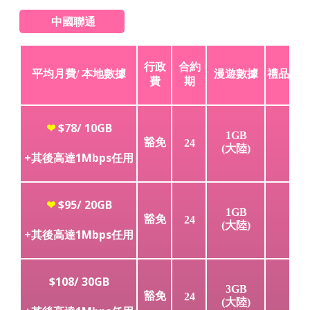
中國聯通
行政
合約
平均月費/ 本地數據
漫遊數據
禮品
費
期
❤
$78/ 10GB
1GB
豁免
24
(大陸)
+其後高達1Mbps任用
❤
$95/ 20GB
1GB
豁免
24
(大陸)
+其後高達1Mbps任用
$108/ 30GB
3GB
豁免
24
(大陸)