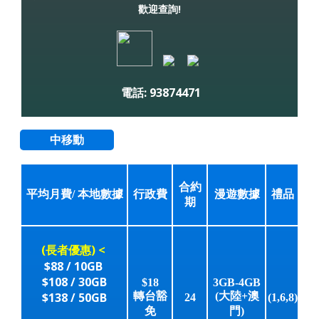
歡迎查詢!
電話: 93874471
中移動
合約
平均月費/ 本地數據
行政費
漫遊數據
禮品
期
(長者優惠) <
$88 / 10GB
$108 / 30GB
$18
3GB-4GB
$138 / 50GB
轉台豁
(大陸+澳
24
(1,6,8)
免
門)