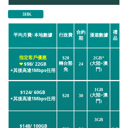
3HK
合約
禮
平均月費/ 本地數據
行政費
漫遊數據
期
品
指定客戶優惠
$28
2GB
*
❤
$98/ 22GB
轉台豁
(大陸+澳
24
免
門)
+其後高達1Mbps任用
1GB
$124/ 60GB
(大陸+澳
$28
30
+其後高達1Mbps任用
門)
3GB
$148/ 100GB