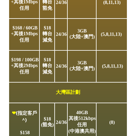
+其後1Mbps
轉台
24/36
(8,11,13)
任用
豁免
$168 / 60GB
$18
3GB
+其後1Mbps
轉台
24/36
(5,8,11,13)
(大陸+澳門)
任用
減免
$198 / 100GB
$18
3GB
+其後2Mbps
轉台
24/36
(5,8,11,13)
(大陸+澳門)
任用
減免
大灣區計劃
❤
(指定客戶
40GB
其後512kbps
$18
^)
24/36
(8)
(豁免)
任用
(中港澳共用)
$158