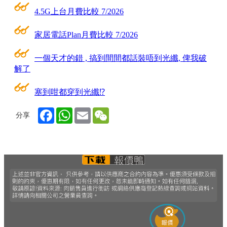
4.5G上台月費比較 7/2026
家居電話Plan月費比較 7/2026
一個天才的錯 , 搞到間間都話裝唔到光纖, 俾我破
解了
塞到咁都穿到光纖⁉
Facebook
WhatsApp
Email
WeChat
分享