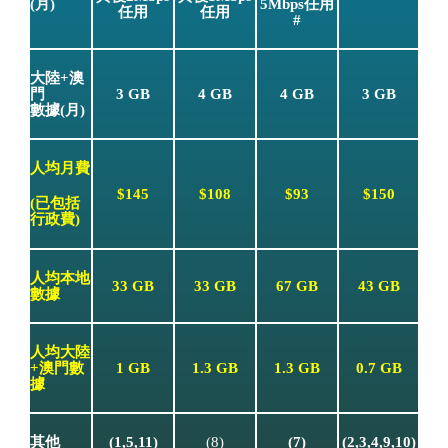
(月)
5Mbps任用
任用
任用
#
大陸+澳
門
3 GB
4 GB
4 GB
3 GB
數據(月)
人均月費
$145
$108
$93
$150
(已包括
行政費)
人均本地
33 GB
33 GB
67 GB
43 GB
數據
人均大陸
+澳門數
1 GB
1.3 GB
1.3 GB
0.7 GB
據
其他
(1,5,11)
(7)
(2,3,4,9,10)
(8)