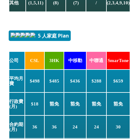
其他
(1,5,11)
(8)
(7)
/
(2,3,4,9,10)
5 人家庭 Plan
公司
CSL
3HK
中移動
中聯通
SmarTone
平均月
$498
$485
$436
$288
$659
費
行政費
$18
豁免
豁免
豁免
豁免
(月)
合約期
36
36
24
24
30
(月)