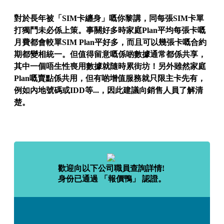
對於長年被「SIM卡纏身」嘅你黎講，同每張SIM卡單
打獨鬥未必係上策。事關好多時家庭Plan平均每張卡嘅
月費都會較單SIM Plan平好多，而且可以幾張卡嘅合約
期都變相統一。但值得留意嘅係啲數據通常都係共享，
其中一個唔生性喪用數據就隨時累街坊！另外雖然家庭
Plan嘅賣點係共用，但有啲增值服務就只限主卡先有，
例如內地號碼或IDD等...，因此建議向銷售人員了解清
楚。
歡迎向以下公司職員查詢詳情!
身份已通過 「報價鴨」 認證。