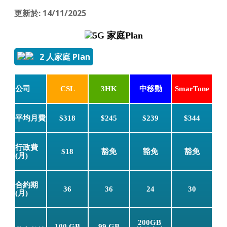
更新於: 14/11/2025
5G 家庭Plan
2 人家庭 Plan
公司
CSL
3HK
中移動
SmarTone
平均月費
$318
$245
$239
$344
行政費
$18
豁免
豁免
豁免
(月)
合約期
36
36
24
30
(月)
200GB
100 GB
99 GB