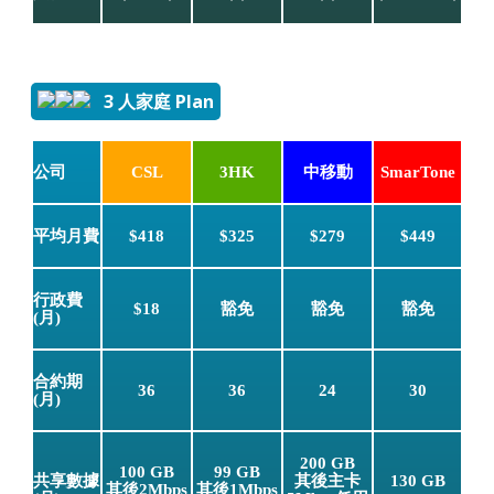
3 人家庭 Plan
公司
CSL
3HK
中移動
SmarTone
平均月費
$418
$325
$279
$449
行政費
$18
豁免
豁免
豁免
(月)
合約期
36
36
24
30
(月)
200 GB
100 GB
99 GB
共享數據
其後主卡
130 GB
其後2Mbps
其後1Mbps