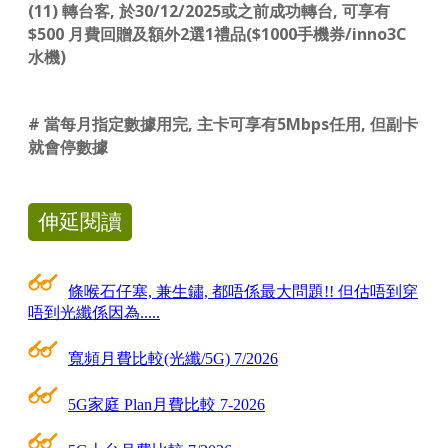
(11) 轉台客, 於30/12/2025或之前成功轉台, 可享有
$500 月費回贈及額外2選1禮品($1000手機券/inno3C
水機)
# 當每月指定數據用完, 主卡可享有5Mbps任用, 但副卡
就會停數據
伸延閱讀
條喉石仔塞, 兼生鏽, 都唔係最大問題!! 但估唔到穿
唔到光纖係因為.....
寬頻月費比較(光纖/5G) 7/2026
5G家庭 Plan月費比較 7-2026