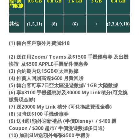
陸+澳
0.6 GB
0.8 GB
1.6 GB
3 GB
0.4 GB
門數據
其他
(1,5,11)
(8)
(6)
/
(2,3,4,9,10)
(1) 轉台客戶額外月費減$18
(2) 送任用Zoom/ Teams 及$1500 手機優惠券 及出機
快證 及$500 APPLE手機配件優惠券
(3) 合約期內送15GB亞太區數據
(4) 推薦人回贈高達$600 月費回贈
(5) 轉台客可享7日亞太區漫遊數據/ 1GB 大陸數據
(6) 享$3100 手機優惠券及30000 My Link積分(可兌換
繳費現金券)
(7) 送20000 My Link 積分 (可兌換繳費現金券)
(8) 限時送$100 手機優惠券
(9) 送4選1額外迎新禮品 (半價Disney+ / $400 機
Coupon / $300 超巿/ 半價漫遊數據多日通)
(10) 加副SIM送額外每張$500 手機券