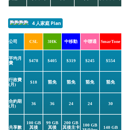
4 人家庭 Plan
公司
CSL
3HK
中移動
中聯通
SmarTone
平均月
$478
$405
$319
$245
$554
費
行政費
$18
豁免
豁免
豁免
豁免
(月)
合約期
36
36
24
24
30
(月)
100 GB
99 GB
200 GB
100 GB
共享數
其後
其後
其後主卡
140 GB
384kbps