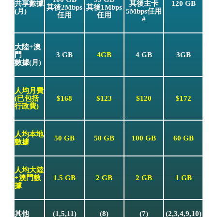
共享數據
其後主卡
120 GB
其後2Mbps
其後1Mbps
(月)
5Mbps任用
任用
任用
#
大陸+澳
門
3 GB
4GB
4 GB
3GB
數據(月)
人均月費
(已包括
$168
$123
$120
$172
行政費)
人均本地
50 GB
50 GB
100 GB
60 GB
數據
人均大陸
+澳門數
1.5 GB
2 GB
2 GB
1 GB
據
其他
(1,5,11)
(8)
(7)
(2,3,4,9,10)