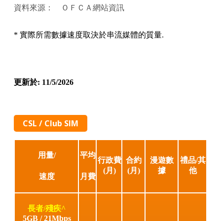
資料來源： ＯＦＣＡ網站資訊
* 實際所需數據速度取決於串流媒體的質量.
更新於: 11/5/2026
CSL / Club SIM
用量/
平均
行政費
合約
漫遊數
禮品/其
(月)
(月)
據
他
速度
月費
長者/殘疾^
5GB / 21Mbps