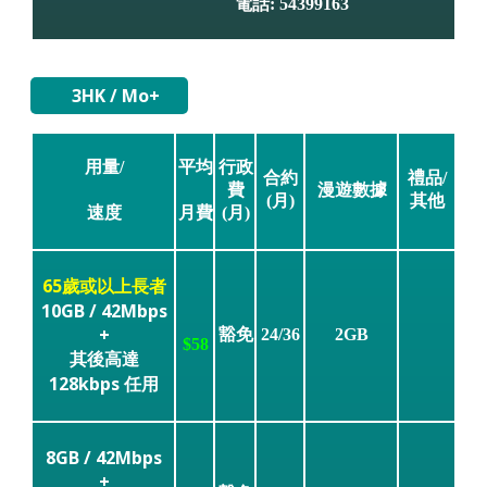
電話: 54399163
3HK / Mo+
用量/
平均
行政
合約
禮品/
費
漫遊數據
(月)
其他
(月)
速度
月費
65歲或以上長者
10GB / 42Mbps
+
豁免
24/36
2GB
$58
其後高達
128kbps 任用
8GB / 42Mbps
+