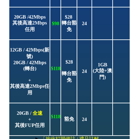
20GB /42Mbps
$28
其後高
達
2Mbps
轉台豁
$98
24
任用
免
12GB / 42Mbps(新
號)
$28
20GB / 42Mbps
1GB
(轉台)
$118
(大陸+澳
24
轉台豁
門)
免
+
其後高達2Mbps任
用
20GB /
全速
$118
豁免
+
24
其後FUP任用
「按此打開備註 / 禮品註解」