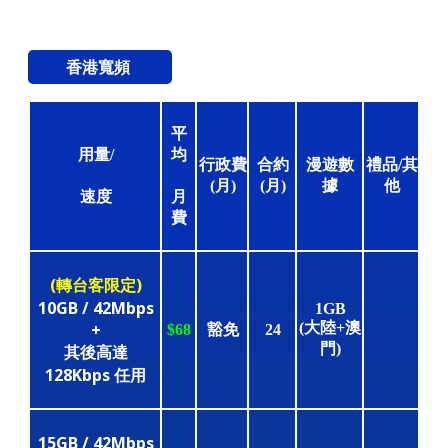
香港寬頻
平
用量/
均
行政費
合約
漫遊數
禮品/其
(月)
(月)
據
他
速度
月
費
(轉台客限定)
10GB / 42Mbps
1GB
+
(大陸+澳
$68
豁免
24
門)
其後高達
128Kbps 任用
15GB / 42Mbps