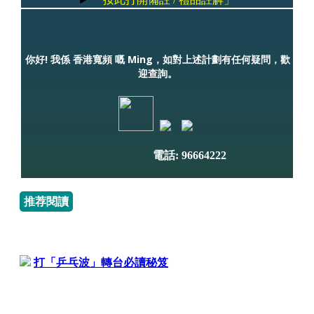
你好! 我係 香港寬頻 嘅 Ming，如對上述計劃有任何疑問，歡
迎查詢。
電話: 96664222
推荐閱讀
打「乒乓波」轉台必讀秘笈