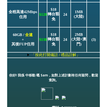
$18
全程高達42Mbps
1MB
轉台豁
$120
24
(大陸)
任用
免
$18
2MB
60GB /
全速
轉台豁
(大陸+澳
+
$138
24
(3)
其後FUP任用
免
門)
「按此打開備註 / 禮品註解」
你好! 我係 中移動 嘅 Sam，如對上述計劃有任何疑問，歡迎
查詢。