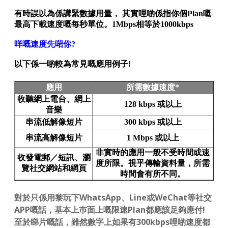
有時誤以為係講緊數據用量， 其實哩啲係指你個Plan嘅
最高下載速度嘅每秒單位。1Mbps相等於1000kbps
咩嘅速度先啱你?
以下係一啲較為常見嘅應用例子!
應用
所需數據速度*
收聽網上電台、網上
128 kbps 或以上
音樂
串流低解像短片
300 kbps 或以上
串流高解像短片
1 Mbps 或以上
非實時的應用一般不受時間或速
收發電郵／短訊、瀏
度所限。視乎傳輸資料量，所需
覽社交網站和網頁
時間會有所不同。
對於只係用黎玩下WhatsApp、Line或WeChat等社交
APP嘅話，基本上巿面上嘅限速Plan都應該足夠應付!
至於睇片嘅話，雖然數字上如果有300kbps哩啲速度都