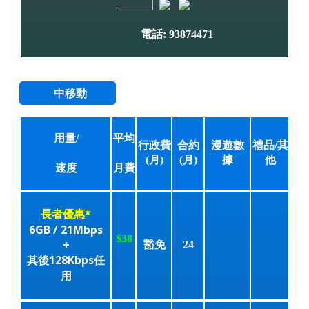
電話: 93874471
中移動
用量/
平均
行政費
合約
漫遊數
禮品/其
(月)
(月)
據
他
速度
月費
長者優惠*
6GB / 21Mbps
$38
+
豁免
24
其後128Kbps任
用