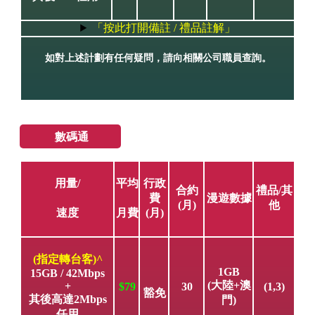
「按此打開備註 / 禮品註解」
如對上述計劃有任何疑問，請向相關公司職員查詢。
數碼通
用量/
平均
行政
合約
禮品/其
費
漫遊數據
(月)
他
(月)
速度
月費
(指定轉台客)^
1GB
15GB / 42Mbps
(大陸+澳
+
$79
30
(1,3)
豁免
其後高達2Mbps
門)
任用