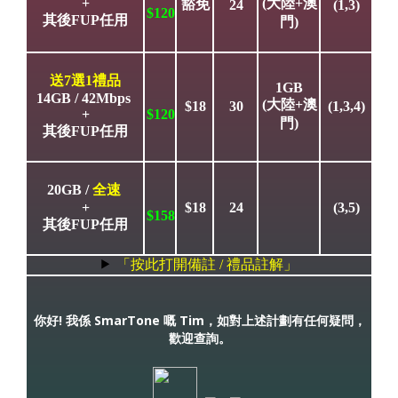
+
(大陸+澳
豁免
24
(1,3)
$120
其後FUP任用
門)
送7選1禮品
1GB
14GB / 42Mbps
(大陸+澳
$18
30
(1,3,4)
+
$120
門)
其後FUP任用
20GB /
全速
+
$18
24
(3,5)
$158
其後FUP任用
「按此打開備註 / 禮品註解」
你好! 我係 SmarTone 嘅 Tim，如對上述計劃有任何疑問，
歡迎查詢。