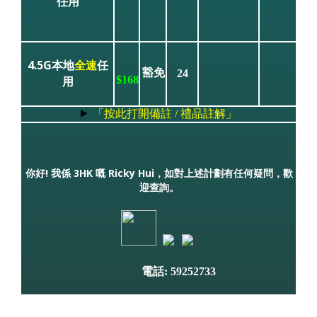
任用
4.5G本地
全速
任
豁免
24
用
$168
「按此打開備註 / 禮品註解」
你好! 我係 3HK 嘅 Ricky Hui，如對上述計劃有任何疑問，歡
迎查詢。
電話: 59252733