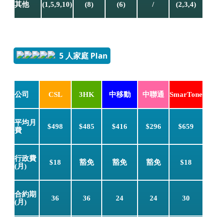
其他
(1,5,9,10)
(8)
(6)
/
(2,3,4)
5 人家庭 Plan
公司
CSL
3HK
中移動
中聯通
SmarTone
平均月
$498
$485
$416
$296
$659
費
行政費
$18
豁免
豁免
豁免
$18
(月)
合約期
36
36
24
24
30
(月)