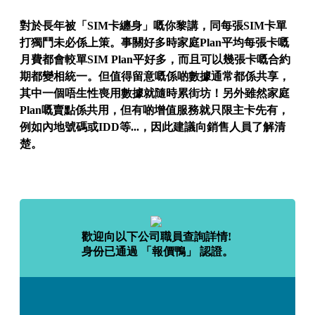
對於長年被「SIM卡纏身」嘅你黎講，同每張SIM卡單
打獨鬥未必係上策。事關好多時家庭Plan平均每張卡嘅
月費都會較單SIM Plan平好多，而且可以幾張卡嘅合約
期都變相統一。但值得留意嘅係啲數據通常都係共享，
其中一個唔生性喪用數據就隨時累街坊！另外雖然家庭
Plan嘅賣點係共用，但有啲增值服務就只限主卡先有，
例如內地號碼或IDD等...，因此建議向銷售人員了解清
楚。
歡迎向以下公司職員查詢詳情!
身份已通過 「報價鴨」 認證。