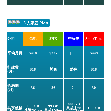
3 人家庭 Plan
公司
CSL
3HK
中移動
SmarTone
平均月費
$418
$325
$339
$449
行政費
$18
豁免
豁免
$18
(月)
合約期
36
36
24
30
(月)
200 GB
100 GB
99 GB
共享數據
其後主卡
130 GB
其後2Mbps
其後1Mbps