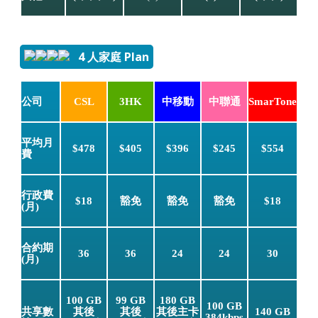
4 人家庭 Plan
公司
CSL
3HK
中移動
中聯通
SmarTone
平均月
$478
$405
$396
$245
$554
費
行政費
$18
豁免
豁免
豁免
$18
(月)
合約期
36
36
24
24
30
(月)
100 GB
99 GB
180 GB
100 GB
共享數
其後
其後
其後主卡
140 GB
384kbps