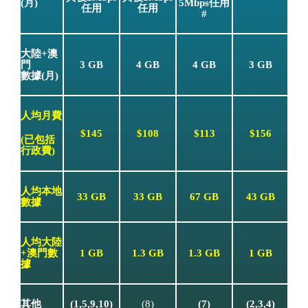
(月)
5Mbps任用
任用
任用
#
大陸+澳
門
3 GB
4 GB
4 GB
3 GB
數據(月)
人均月費
$145
$108
$113
$156
(已包括
行政費)
人均本地
33 GB
33 GB
67 GB
43 GB
數據
人均大陸
+澳門數
1 GB
1.3 GB
1.3 GB
1 GB
據
其他
(1,5,9,10)
(7)
(2,3,4)
(8)