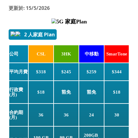
更新於: 15/5/2026
5G 家庭Plan
2 人家庭 Plan
公司
CSL
3HK
中移動
SmarTone
平均月費
$318
$245
$259
$344
行政費
$18
豁免
豁免
$18
(月)
合約期
36
36
24
30
(月)
200GB
100 GB
99 GB