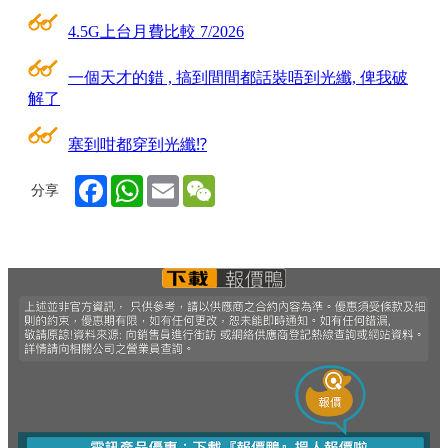
4.5G上台月費比較 7/2026
一個天才的錯 , 搞到間間都話裝唔到光纖, 俾我破
解了
塞到咁都穿到光纖⁉
Facebook
WhatsApp
Email
WeChat
分享