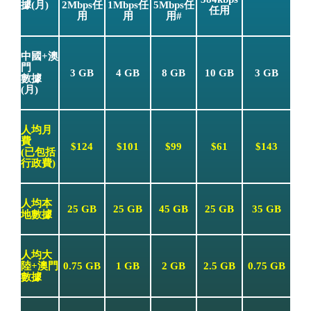
據(月)
2Mbps任
1Mbps任
5Mbps任
任用
用
用
用#
中國+澳
門
3 GB
4 GB
8 GB
10 GB
3 GB
數據
(月)
人均月
費
$124
$101
$99
$61
$143
(已包括
行政費)
人均本
25 GB
25 GB
45 GB
25 GB
35 GB
地數據
人均大
陸+澳門
0.75 GB
1 GB
2 GB
2.5 GB
0.75 GB
數據