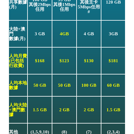
共享數據
其後主卡
120 GB
其後2Mbps
其後1Mbps
(月)
5Mbps任用
任用
任用
#
大陸+澳
門
3 GB
4GB
4 GB
3GB
數據(月)
人均月費
(已包括
$168
$123
$130
$181
行政費)
人均本地
50 GB
50 GB
100 GB
60 GB
數據
人均大陸
+澳門數
1.5 GB
2 GB
2 GB
1.5 GB
據
其他
(1,5,9,10)
(8)
(7)
(2,3,4)