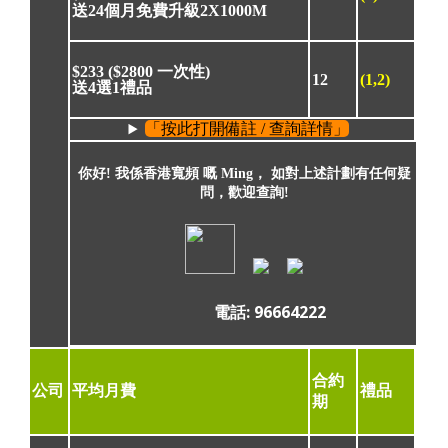
送24個月免費升級2X1000M
$233 (
$2800 一次性)
12
(1,2)
送4選1禮品
「按此打開備註 / 查詢詳情」
你好! 我係香港寬頻 嘅 Ming， 如對上述計劃有任何疑
問，歡迎查詢!
電話: 96664222
合約
公司
平均月費
禮品
期