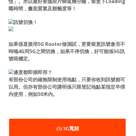
恆」。所以最好要搵段片睇返幾分鐘，留意下Loading
嘅時間，畫面質素及順暢度等！
訊號切換！
如果係直接用5G Router做測試，更要留意訊號會否不
時喺4G同5G之間切換，如果不停切換，好可能係5G訊
號唔穩定。
邊度都即插即用？
有部份公司的確無限制使用地點，只要你收到訊號都可
以用。但亦有部份公司講明係只限登記地點某指定半徑
內使用，例如50米內。
(5) 5G寬頻