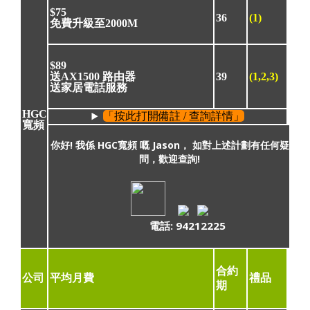
$75
36
(1)
免費升級至2000M
$89
送AX1500 路由器
39
(1,2,3)
送家居電話服務
HGC
「按此打開備註 / 查詢詳情」
寬頻
你好! 我係 HGC寬頻 嘅 Jason， 如對上述計劃有任何疑
問，歡迎查詢!
電話: 94212225
合約
公司
平均月費
禮品
期