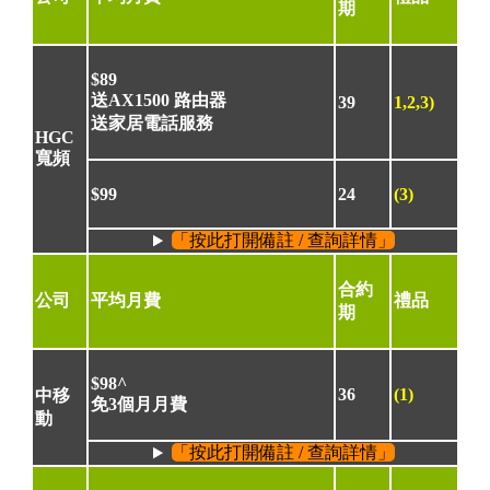
期
$89
送AX1500 路由器
39
1,2,3)
送家居電話服務
HGC
寬頻
$99
24
(3)
「按此打開備註 / 查詢詳情」
合約
公司
平均月費
禮品
期
$98^
36
(1)
中移
免3個月月費
動
「按此打開備註 / 查詢詳情」