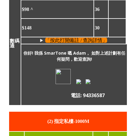
$98
^
36
$148
30
「按此打開備註 / 查詢詳情」
數碼
通
你好! 我係 SmarTone 嘅 Adam， 如對上述計劃有任
何疑問，歡迎查詢!
電話: 94336587
(2) 指定私樓-1000M