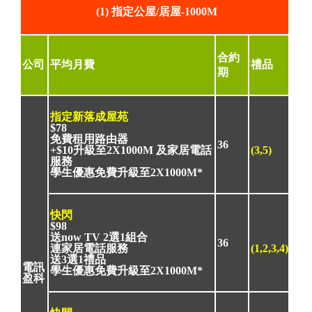
(1) 指定公屋/居屋-1000M
合約
公司
平均月費
禮品
期
指定新落成屋苑
$78
免費租用路由器
36
+$10升級至2X1000M 及家居電話
(3,5)
服務
學生優惠免費升級至2X1000M*
快閃
$98
送now TV 2選1組合
36
連家居電話服務
(1,2,3,4)
送3選1禮品
電訊
學生優惠免費升級至2X1000M*
盈科