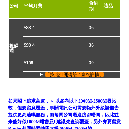
合約
公司
平均月費
禮品
期
$88
^
36
$98
^
36
數碼
通
$158
30
「按此打開備註 / 查詢詳情」
如果閣下追求高速， 可以參考以下2000M-2500M嘅比
較，但要留意覆蓋，事關電訊公司需要額外升級設備去
提供更高速嘅服務，而每間公司嘅進度都唔同，因此並
未能好似1000M咁普及! 建議先查詢覆蓋，另外亦要留意
Router都同時要轉用支援2000M-2500M的。