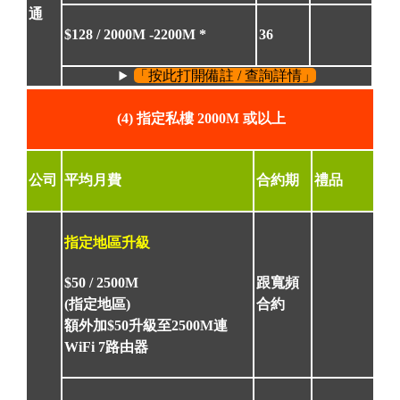
通
$128
/ 2000M -2200M *
36
「按此打開備註 / 查詢詳情」
(4) 指定私樓 2000M 或以上
公司
平均月費
合約期
禮品
指定地區升級
$50 /
2500M
跟寬頻
(指定地區)
合約
額外加$50升級至2500M連
WiFi 7路由器