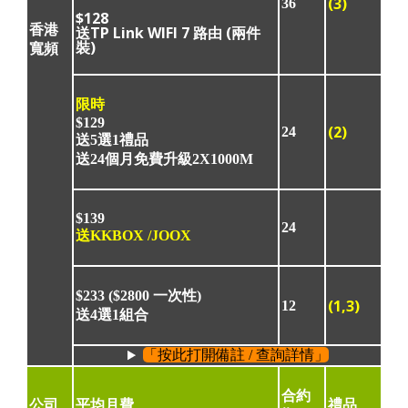
(3)
36
$128
香港
送TP Link WIFI 7 路由 (兩件
裝)
寬頻
限時
$129
(2)
24
送5選1禮品
送24個月免費升級2X1000M
$139
24
送KKBOX /JOOX
$233
($2800 一次性)
(1,3)
12
送4選1組合
「按此打開備註 / 查詢詳情」
合約
公司
平均月費
禮品