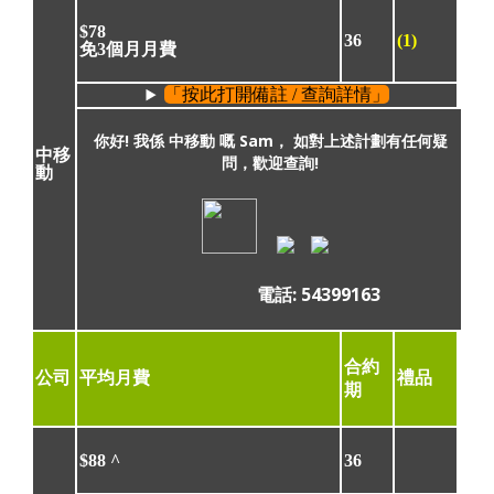
$78
36
(1)
免3個月月費
「按此打開備註 / 查詢詳情」
你好! 我係 中移動 嘅 Sam， 如對上述計劃有任何疑
中移
問，歡迎查詢!
動
電話: 54399163
合約
公司
平均月費
禮品
期
$88
^
36