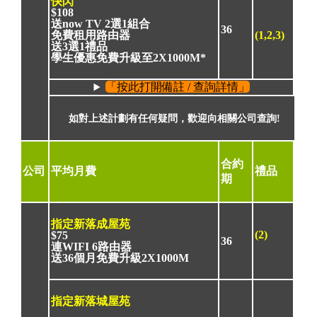
快閃
$108
送now TV 2選1組合
36
免費租用路由器
(1,2,3)
送3選1禮品
學生優惠免費升級至2X1000M*
「按此打開備註 / 查詢詳情」
如對上述計劃有任何疑問，歡迎向相關公司查詢!
合約
公司
平均月費
禮品
期
指定新落成屋苑
(2)
$75
36
連WIFI 6路由器
送36個月免費升級2X1000M
指定新落城屋苑