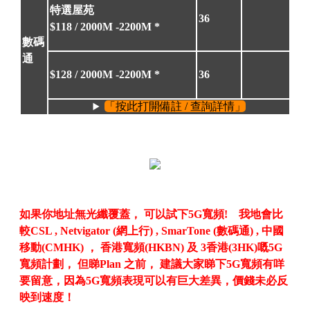
特選屋苑
36
$118 /
2000M
-
2200M
*
數碼
通
$128
/ 2000M -2200M *
36
「按此打開備註 / 查詢詳情」
如果你地址無光纖覆蓋， 可以試下5G寬頻! 我地會比
較CSL , Netvigator (網上行) , SmarTone (數碼通) , 中國
移動(CMHK) ， 香港寬頻(HKBN) 及 3香港(3HK)嘅5G
寬頻計劃， 但睇Plan 之前， 建議大家睇下5G寬頻有咩
要留意，因為5G寬頻表現可以有巨大差異，價錢未必反
映到速度！