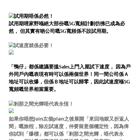
試用期唔係必然！
試用期哩家野喺絕大部份嘅5G寬頻計劃彷彿已成為必
然， 但其實有啲公司嘅5G寬頻係不設試用期。
試速度就係必要！
「鴨仔」都係建議要搵Sales上門入屋試下速度， 因為戶
外同戶內嘅表現有時可以係兩個世界！同一間公司係Ａ
地址可以收爆，但係Ｂ地址可以歸零，因此試速度喺5G
寬頻嘅世界相當重要。
剎那之間光輝唔代表永恆！
如果你唔想Join左個plan之後展開「來回地獄又折返人
間」嘅旅桯，除左試速度，仲要留意個穩定性，因為俾
你試到「爆標」都可以係「剎那之間光輝，唔代表永