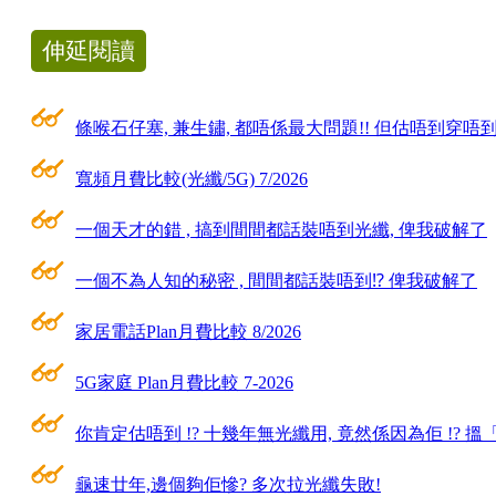
伸延閱讀
條喉石仔塞, 兼生鏽, 都唔係最大問題!! 但估唔到穿唔到光
寬頻月費比較(光纖/5G) 7/2026
一個天才的錯 , 搞到間間都話裝唔到光纖, 俾我破解了
一個不為人知的秘密 , 間間都話裝唔到⁉ 俾我破解了
家居電話Plan月費比較 8/2026
5G家庭 Plan月費比較 7-2026
你肯定估唔到 !? 十幾年無光纖用, 竟然係因為佢 !? 
龜速廿年,邊個夠佢慘? 多次拉光纖失敗!