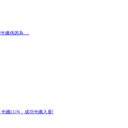
纖係因為.....
搵「光纖LUN」成功光纖入屋!