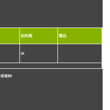
合約期
禮品
36
歡迎查詢!