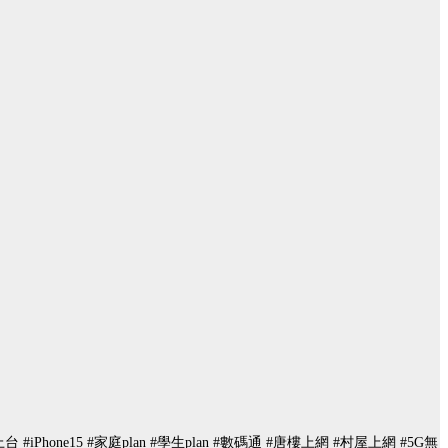
上台 #iPhone15 #家庭plan #學生plan #數碼通 #唐樓上網 #村屋上網 #5G無