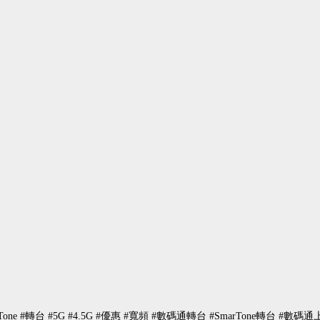
rTone #轉台 #5G #4.5G #優惠 #寬頻 #數碼通轉台 #SmarTone轉台 #數碼通