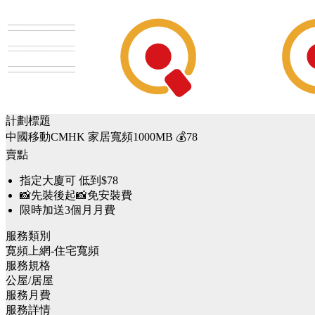
計劃標題
中國移動CMHK 家居寬頻1000MB 💰78
賣點
指定大廈可 低到$78
📸先裝後起📸免安裝費
限時加送3個月月費
服務類別
寛頻上網-住宅寬頻
服務規格
公屋/居屋
服務月費
服務詳情