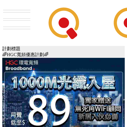
計劃標題
🌈HGC寬頻優惠計劃🌈