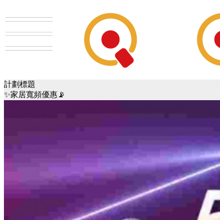
計劃標題
✨家居寬頻優惠📡