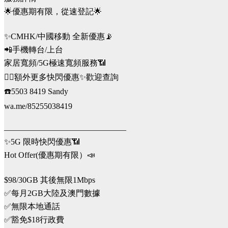
🌟優惠期有限，從速登記🌟
✨CMHK/中國移動 全新優惠📡
📲手機轉台/上台
家居寬頻/5G極速寬頻服務📶
👉🏻額外更多快閃優惠✨歡迎查詢
☎️5503 8419 Sandy
wa.me/85255038419
———————————————
✨5G 限時快閃優惠📶
Hot Offer(優惠期有限）📣
$98/30GB 其後無限1Mbps
✅每月2GB大陸及澳門數據
✅無限本地通話
✅豁免$18行政費