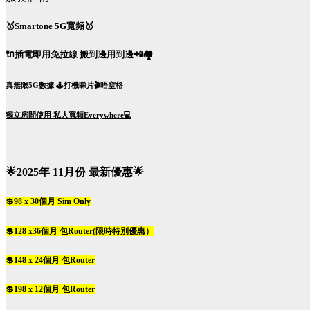
🥇Smartone 5G寬頻🥇
🔌插電即用免拉線 搬到邊用到邊📲🏘️
真無限5G數據 🕹️打機睇片🎬唔窒格
獨立房間使用 私人寬頻Everywhere💻
🌟2025年 11月份 最新優惠🌟
💲98 x 30個月 Sim Only
💲128 x36個月 包Router(限時特別優惠）
💲148 x 24個月 包Router
💲198 x 12個月 包Router