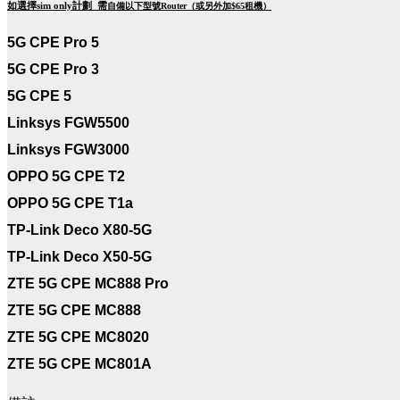
如選擇sim only計劃 需
自備以下型號Router（或另外加$65租機）
5G CPE Pro 5
5G CPE Pro 3
5G CPE 5
Linksys FGW5500
Linksys FGW3000
OPPO 5G CPE T2
OPPO 5G CPE T1a
TP-Link Deco X80-5G
TP-Link Deco X50-5G
ZTE 5G CPE MC888 Pro
ZTE 5G CPE MC888
ZTE 5G CPE MC8020
ZTE 5G CPE MC801A