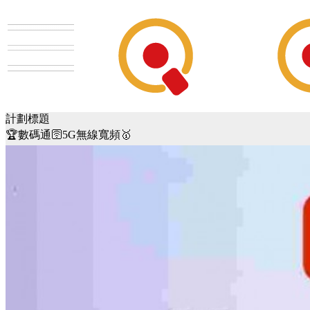
計劃標題
🏆數碼通🛜5G無線寬頻🥇