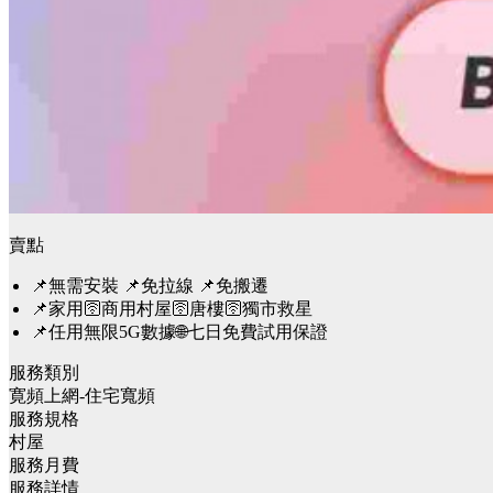
賣點
📌無需安裝 📌免拉線 📌免搬遷
📌家用🛜商用村屋🛜唐樓🛜獨市救星
📌任用無限5G數據🌐七日免費試用保證
服務類別
寛頻上網-住宅寬頻
服務規格
村屋
服務月費
服務詳情