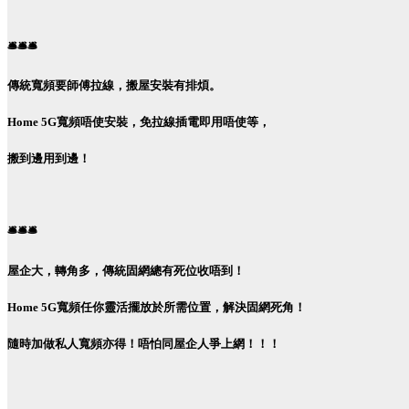
🛎️🛎️🛎️
傳統寬頻要師傅拉線，搬屋安裝有排煩。
Home 5G寬頻唔使安裝，免拉線插電即用唔使等，
搬到邊用到邊！
🛎️🛎️🛎️
屋企大，轉角多，傳統固網總有死位收唔到！
Home 5G寬頻任你靈活擺放於所需位置，解決固網死角！
隨時加做私人寬頻亦得！唔怕同屋企人爭上網！！！