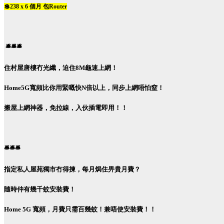
💲238 x 6 個月 包Router
🛎️🛎️🛎️
住村屋唐樓冇光纖，迫住8M龜速上網！
Home5G寬頻比你用緊嘅快N倍以上，同步上網唔怕窒！
搬屋上網神器，免拉線，入伙插電即用！！
🛎️🛎️🛎️
指定私人屋苑獨市冇得揀，每月焗住畀貴月費？
隨時仲有幾千蚊安裝費！
Home 5G 寬頻，月費只需百幾蚊！兼唔使安裝費！！