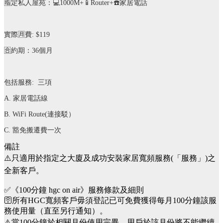
🈯️
定私人屋苑：
💻
1000M+
📱
Router+
☎️
家居電話
實際
🈷️
費
: $119
🈴
約期：
36
個月
包括服務
:
三項
A.
家居電話線
B. WiFi Route(
連接駁）
C.
豁免搬遷費一次
備註
⚠️只適用於指定之大廈及成功安裝家居寬頻服務(「服務」)之
全新客戶。
✅《100分鐘 hgc on air》服務條款及細則
🛜所有HGC寬頻客戶毋須登記已可免費獲得每月100分鐘該服
務使用量（直至另行通知）。
⚠️當100分鐘於相關月份使用完畢，用戶於該月份將不能繼續