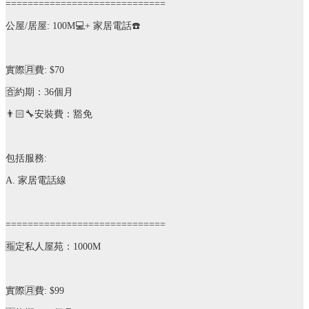
=============================
公屋
/
居屋
: 100M
💻
+
家居電話
☎️
實際
🈷️
費
: $70
🈴️
約期：
36
個月
👨🏻‍🔧
安裝費：豁免
包括服務
:
A.
家居電話線
=============================
🈯️
定私人屋苑：
1000M
實際
🈷️
費
: $99