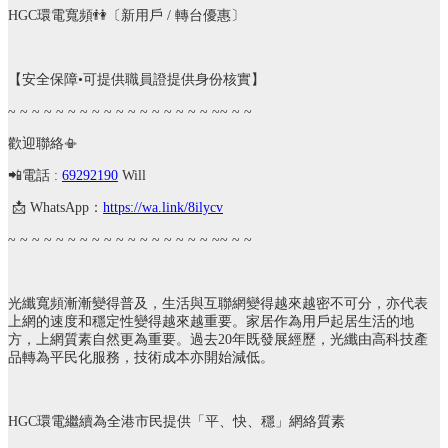
HGC
環電寬頻
👫
〔新用戶
/
轉台優惠〕
【安全保障
•
可提供職員證提供身份核實】
~ ~ ~ ~ ~ ~ ~ ~ ~ ~ ~ ~ ~ ~ ~ ~ ~ ~~ ~ ~
歡迎聯絡
📳
📲
電話
:
69292190
Will
📩
WhatsApp
：
https://wa.link/8ilycv
~ ~ ~ ~ ~ ~ ~ ~ ~ ~ ~ ~ ~ ~ ~ ~ ~ ~~ ~ ~
光纖寬頻漸漸變得普及，生活與互聯網變得越來越密不可分，亦代表
上網的速度和穩定性變得越來越重要。家居作為用戶起居生活的地
方，上網質素自然更為重要。過去
20
年既發展經歷，光纖由高科技產
品轉為平民化服務，技術成本亦開始減低。
HGC
環電繼續為全港市民提供「平、快、穩」網絡質素