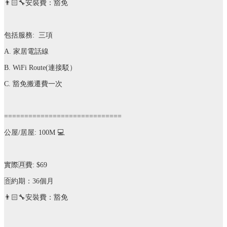
👨🏻‍🔧
安裝費：豁免
包括服務
:
三項
A.
家居電話線
B. WiFi Route(
連接駁）
C.
豁免搬遷費一次
=============================
公屋
/
居屋
: 100M
💻
實際
🈷️
費
: $69
🈴️
約期：
36
個月
👨🏻‍🔧
安裝費：豁免