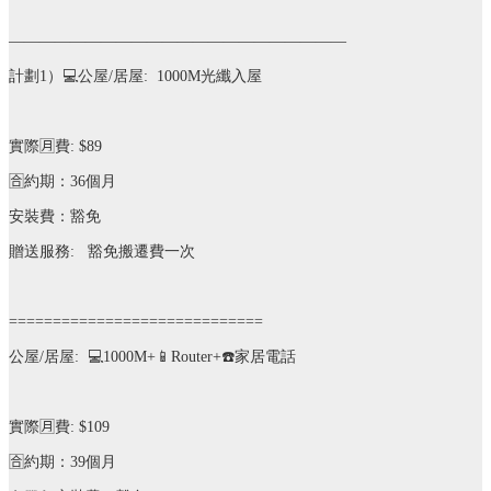
——————————————————————
計劃
1
）
💻
公屋
/
居屋
: 1000M
光纖入屋
實際
🈷️
費
: $89
🈴
約期：
36
個月
安裝費：豁免
贈送服務
:
豁免搬遷費一次
=============================
公屋
/
居屋
:
💻
1000M+
📱
Router+
☎️
家居電話
實際
🈷️
費
: $109
🈴️
約期：
39
個月