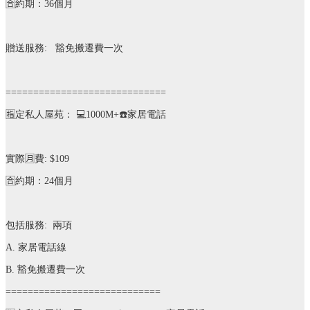
🈴
約期：
36
個月
贈送服務
:
豁免搬遷費一次
=============================
🈯️
定私人屋苑：
💻
1000M+
☎️
家居電話
實際
🈷️
費
: $109
🈴
約期：
24
個月
包括服務
:
兩項
A.
家居電話線
B.
豁免搬遷費一次
============================