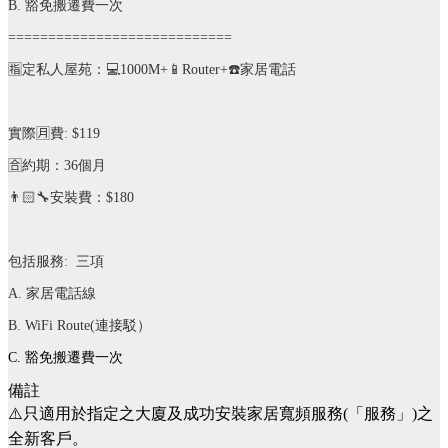
B.
豁免搬遷費一次
============================
🈯️
定私人屋苑：
💻
1000M+
📱
Router+
☎️
家居電話
實際
🈷️
費
: $119
🈴
約期：
36
個月
👨🏻‍🔧
安裝費：
$180
包括服務
:
三項
A.
家居電話線
B. WiFi Route(
連接駁）
C.
豁免搬遷費一次
備註
⚠️只適用於指定之大廈及成功安裝家居寬頻服務(「服務」)之
全新客戶。