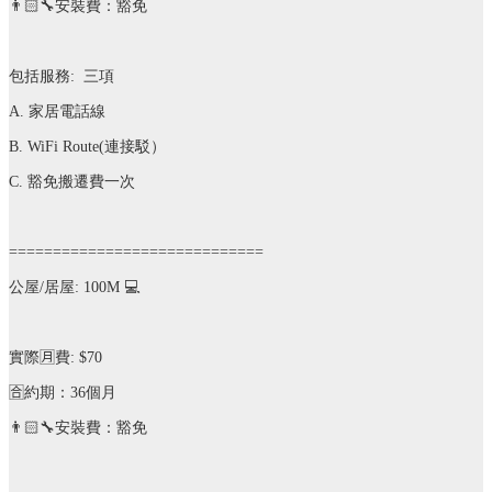
👨🏻‍🔧
安裝費：豁免
包括服務
:
三項
A.
家居電話線
B. WiFi Route(
連接駁）
C.
豁免搬遷費一次
=============================
公屋
/
居屋
: 100M
💻
實際
🈷️
費
: $70
🈴️
約期：
36
個月
👨🏻‍🔧
安裝費：豁免