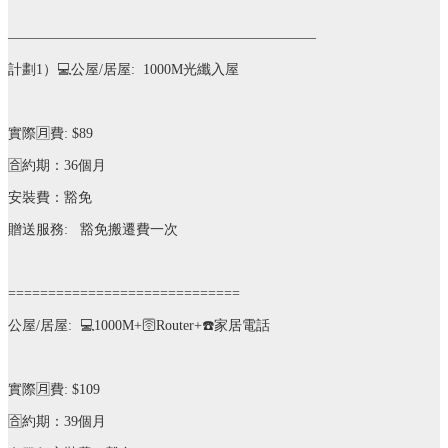
——————————————————————
計劃
1
）
💻
公屋
/
居屋
: 1000M
光纖入屋
實際
🈷️
費
: $89
🈴
約期：
36
個月
安裝費：豁免
贈送服務
:
豁免搬遷費一次
=============================
公屋
/
居屋
:
💻
1000M+
🛜
Router+
☎️
家居電話
實際
🈷️
費
: $109
🈴️
約期：
39
個月