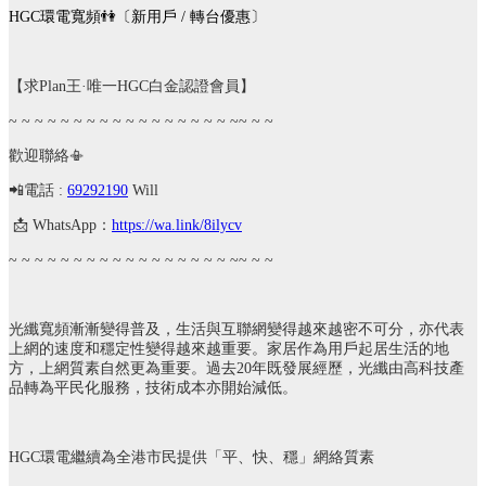
HGC
環電寬頻
👫
〔新用戶
/
轉台優惠〕
【求
Plan
王·唯一
HGC
白金認證會員】
~ ~ ~ ~ ~ ~ ~ ~ ~ ~ ~ ~ ~ ~ ~ ~ ~ ~~ ~ ~
歡迎聯絡
📳
📲
電話
:
69292190
Will
📩
WhatsApp
：
https://wa.link/8ilycv
~ ~ ~ ~ ~ ~ ~ ~ ~ ~ ~ ~ ~ ~ ~ ~ ~ ~~ ~ ~
光纖寬頻漸漸變得普及，生活與互聯網變得越來越密不可分，亦代表
上網的速度和穩定性變得越來越重要。家居作為用戶起居生活的地
方，上網質素自然更為重要。過去
20
年既發展經歷，光纖由高科技產
品轉為平民化服務，技術成本亦開始減低。
HGC
環電繼續為全港市民提供「平、快、穩」網絡質素