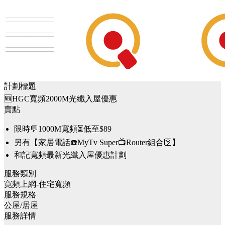
計劃標題
🆕HGC寬頻2000M光纖入屋優惠
賣點
限時💬1000M寬頻⏳低至$89
另有【家居電話☎️MyTv Super📺Router組合🛜】
和記寬頻最新光纖入屋優惠計劃
服務類別
寛頻上網-住宅寬頻
服務規格
公屋/居屋
服務詳情