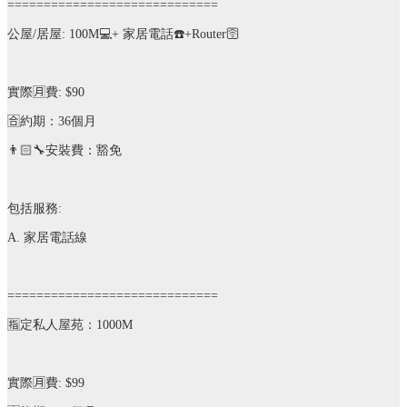
=============================
公屋
/
居屋
: 100M
💻
+
家居電話
☎️
+Router
🛜
實際
🈷️
費
: $90
🈴️
約期：
36
個月
👨🏻‍🔧
安裝費：豁免
包括服務
:
A.
家居電話線
=============================
🈯️
定私人屋苑：
1000M
實際
🈷️
費
: $99