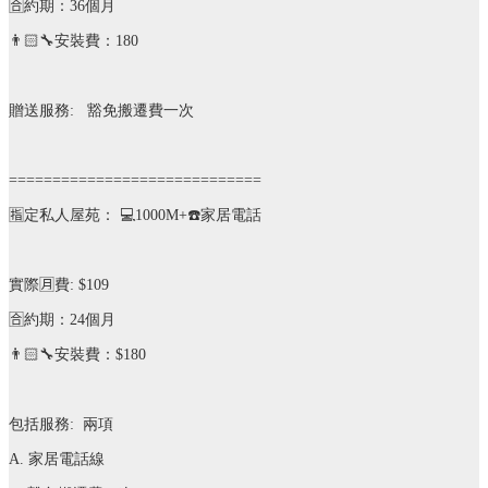
🈴
約期：
36
個月
👨🏻‍🔧
安裝費：
180
贈送服務
:
豁免搬遷費一次
=============================
🈯️
定私人屋苑：
💻
1000M+
☎️
家居電話
實際
🈷️
費
: $109
🈴
約期：
24
個月
👨🏻‍🔧
安裝費：
$180
包括服務
:
兩項
A.
家居電話線