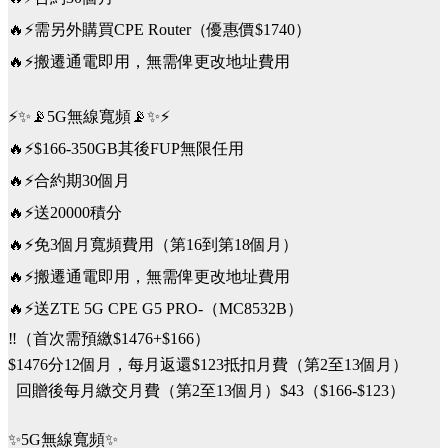
🔥⚡️需另外購買CPE Router（優惠價$1740）
🔥⚡️搬遷通電即用，無需俾更改地址費用
⚡️✨📡5G無線寬頻📡✨⚡️
🔥⚡️$166-350GB其後FUP無限任用
🔥⚡️合約期30個月
🔥⚡️送20000積分
🔥⚡️免3個月寬頻費用（第16到第18個月）
🔥⚡️搬遷通電即用，無需俾更改地址費用
🔥⚡️送ZTE 5G CPE G5 PRO-（MC8532B）
‼️（首次需預繳$1476+$166）
$1476分12個月，每月返還$123抵扣月費（第2至13個月）
回贈後每月繳交月費（第2至13個月）$43（$166-$123）
✨5G無線寬頻✨