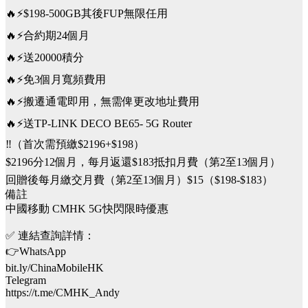
🔥⚡️$198-500GB其後FUP無限任用
🔥⚡️合約期24個月
🔥⚡️送20000積分
🔥⚡️免3個月寬頻費用
🔥⚡️搬遷通電即用，無需俾更改地址費用
🔥⚡️送TP-LINK DECO BE65- 5G Router
‼️（首次需預繳$2196+$198）
$2196分12個月，每月返還$183抵扣月費（第2至13個月）
回贈後每月繳交月費（第2至13個月）$15（$198-$183）
備註
中國移動 CMHK 5G快閃限時優惠
✅ 連結查詢詳情：
👉WhatsApp
bit.ly/ChinaMobileHK
Telegram
https://t.me/CMHK_Andy