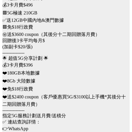
💰3卡月費$496
🟥5G極速 210GB
✅送12GB中國內地&澳門數據
🟩免$18行政費
㊙️送$3600 coupon（其後分十二期回贈落月費）
回贈後3卡平均每月$
(加副卡$20/張)
---------------
🌟 超值5G分享計劃 🌟
💰3卡月費$396
❤️180GB本地數據
❤️8Gb 大陸數據
❤️免$18行政費
❤️送$2400 coupon（客戶優惠買5G/$3100以上手機*其後分十
二期回贈落月費）
---------------
指定5G服務計劃送月費/送積分
✅ 連結查詢詳情：
👉WhatsApp