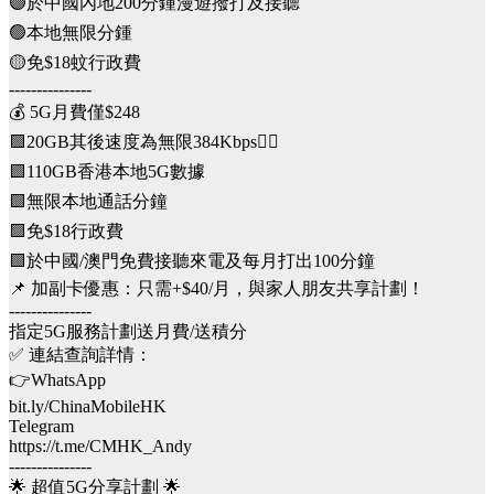
🟣於中國內地200分鍾漫遊撥打及接聽
🟢本地無限分鍾
🟡免$18蚊行政費
---------------
💰 5G月費僅$248
🟩20GB其後速度為無限384Kbps👈🏻
🟩110GB香港本地5G數據
🟩無限本地通話分鐘
🟩免$18行政費
🟩於中國/澳門免費接聽來電及每月打出100分鐘
📌 加副卡優惠：只需+$40/月，與家人朋友共享計劃！
---------------
指定5G服務計劃送月費/送積分
✅ 連結查詢詳情：
👉WhatsApp
bit.ly/ChinaMobileHK
Telegram
https://t.me/CMHK_Andy
---------------
🌟 超值5G分享計劃 🌟