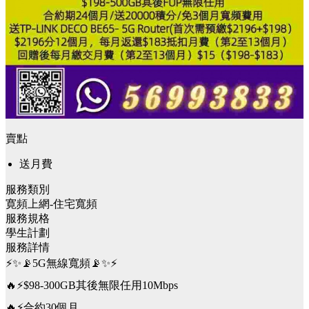
賣點
送月費
服務類別
寛頻上網-住宅寬頻
服務規格
學生計劃
服務詳情
⚡️✨📡5G無線寬頻📡✨⚡️
🔥⚡️$98-300GB其後無限任用10Mbps
🔥⚡️合約30個月