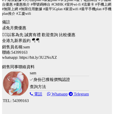
台優惠 #優惠推介 #帶號碼轉台 #CMHK #室外wi-fi #流量卡 #手機上網
#無限上網 #無限任用數據 #最平5Gplan #家居wifi #最平手機plan #手機
plan推介 #工廈wifi
備註
💰免月費優惠
🙇‍♂️以客為先 誠實有禮 歡迎查詢 比較優惠
全港九新界簽約 🪂🪂
銷售員名稱:sam
聯絡:54399163
whatsapp: https://bit.ly/3U2NoXZ
銷售同事聯絡資料
sam
身份已獲報價鴨認證
查詢方法
電話
Whatsapp
Telegram
TEL: 54399163