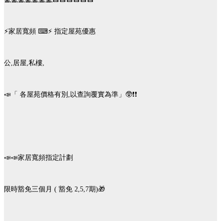
⚡家居寬頻 ⌨⚡ 指定屋苑優惠
公,居屋,私樓,
📣「 各屋苑價格有別,以查詢覆實為準」🥸❗️❗️
📣📣家居寬頻指定計劃
限時豁免三個月 ( 豁免 2,5,7期)🎁