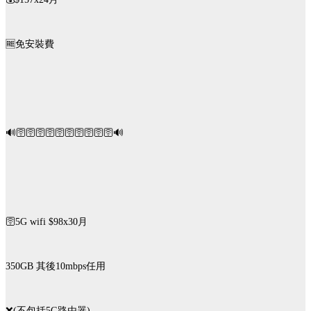
🆓️免安裝費
🔊🛜🛜🛜🛜🛜🛜🛜🛜🛜🛜🔊
🛜5G wifi $98x30月
350GB 其後10mbps任用
❌️(不包括5G路由器)