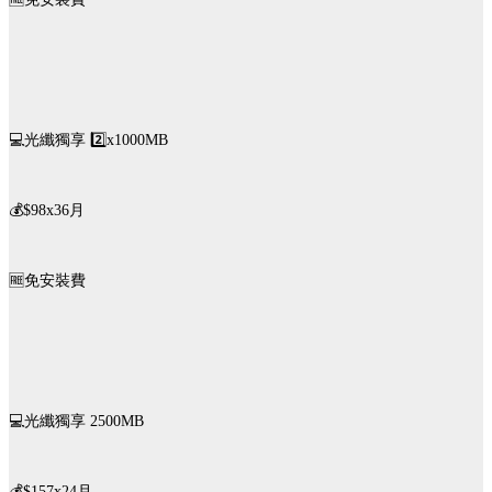
💻光纖獨享 2️⃣x1000MB
💰$98x36月
🆓️免安裝費
💻光纖獨享 2500MB
💰$157x24月